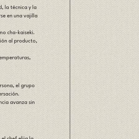
 la técnica y la 
e en una vajilla 
mo cha-kaiseki. 
ión al producto, 
temperaturas, 
rsona, el grupo 
ersación.
ncia avanza sin 
 chef elija la 