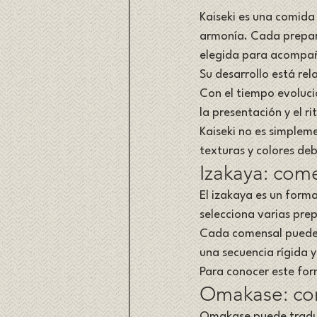
Kaiseki es una comida 
armonía. Cada preparac
elegida para acompañ
Su desarrollo está re
Con el tiempo evoluci
la presentación y el ri
Kaiseki no es simplem
texturas y colores deb
Izakaya: come
El izakaya es un forma
selecciona varias pre
Cada comensal puede l
una secuencia rígida y
Para conocer este fo
Omakase: conf
Omakase puede traduci