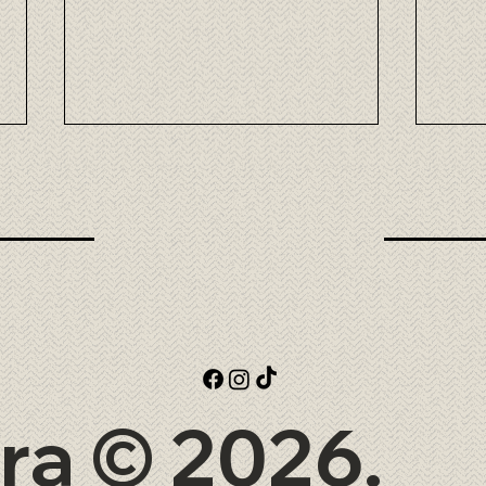
La Importancia de los
Histo
Ingredientes Frescos en la
japo
Cocina Japonesa
actu
ra © 2026.