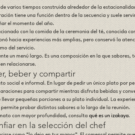
de varios tiempos construida alrededor de la estacionalidad,
ión tiene una función dentro de la secuencia y suele servirs
ar el momento del año.
lacionado con la comida de la ceremonia del té, conocida co
onó hacia experiencias más amplias, pero conservó la atenc
tmo del servicio.
ente un menú largo. Es una composición en la que sabores, 
en relacionarse.
r, beber y compartir
to social e informal. En lugar de pedir un único plato por pe
paraciones para compartir mientras disfruta bebidas y conv
levar pequeñas porciones a su plato individual. La experie
 permite probar distintos sabores a lo largo de la reunión.
rmato con mayor profundidad, consulta 
qué es un izakaya
.
iar en la selección del chef
rse como “lo dejo en tus manos”. El comensal permite que el