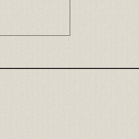
ria de la cocina
nesa: del washoku a la
alidad