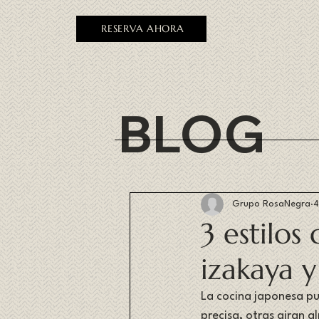
RESERVA AHORA
BLOG
Grupo RosaNegra
4
3 estilos
izakaya 
La cocina japonesa pu
precisa, otras giran a