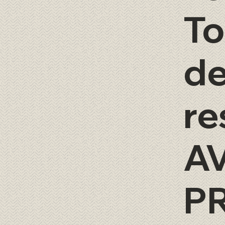
To
de
re
A
P