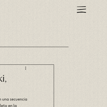
i,
n una secuencia 
eto en la 