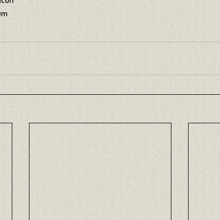
ncún
um