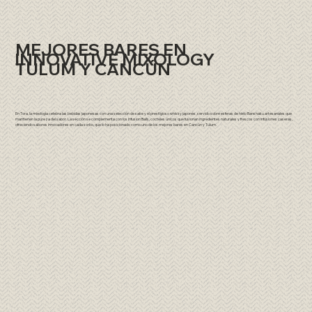
MEJORES BARES EN
INNOVATIVE MIXOLOGY
TULUM Y CANCÚN
En Tora, la mixología celebra las bebidas japonesas con una selección de sake y el prestigioso whisky japonés, servido sobre esferas de hielo Banshaku artesanales que
mantienen la pureza del sabor. La sección se complementa con los Infusion Balls, cocteles únicos que fusionan ingredientes naturales y frescos con infusiones caseras,
ofreciendo sabores innovadores en cada sorbo, que lo ha posicionado como uno de los mejores bares en Cancún y Tulum.