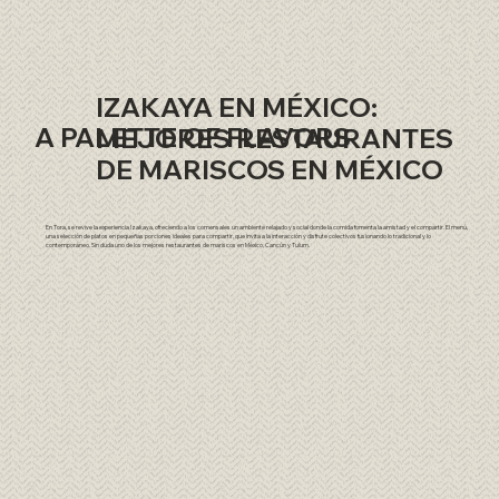
IZAKAYA EN MÉXICO:
A PALETTE OF FLAVORS
MEJORES RESTAURANTES
DE MARISCOS EN MÉXICO
En Tora, se revive la experiencia Izakaya, ofreciendo a los comensales un ambiente relajado y social donde la comida fomenta la amistad y el compartir. El menú,
una selección de platos en pequeñas porciones ideales para compartir, que invita a la interacción y disfrute colectivos fusionando lo tradicional y lo
contemporáneo. Sin duda uno de los mejores restaurantes de mariscos en México, Cancún y Tulum.