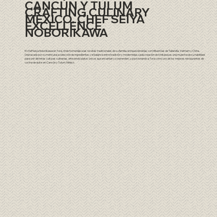
CANCÚN Y TULUM
CRAFTING CULINARY
MEXICO. CHEF SEIYA
EXCELLENCE
NOBORIKAWA
El chef Seiya Noborikawa en Tora, rinde homenaje a las recetas tradicionales de su familia, enriqueciéndolas con influencias de Tailandia, Vietnam y China.
Destacado por su meticulosa selección de ingredientes y el balance entre tradición y modernidad, cada creación de Ichikawa es una muestra de su habilidad
para unir distintas culturas culinarias, ofreciendo platos únicos que encantan y sorprenden, y posicionando a Tora como uno de los mejores restaurantes de
cocina de autor en Cancún y Tulum, México.