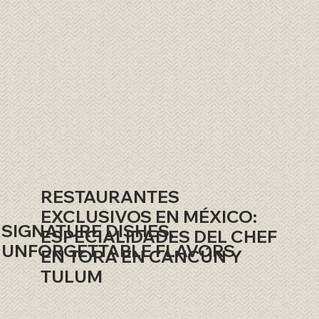
RESTAURANTES
EXCLUSIVOS EN MÉXICO:
SIGNATURE DISHES,
ESPECIALIDADES DEL CHEF
UNFORGETTABLE FLAVORS
EN TORA EN CANCÚN Y
TULUM