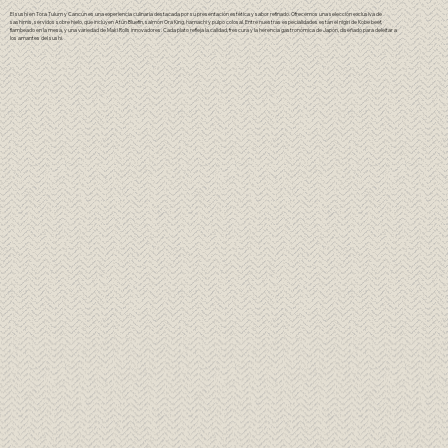
El sushi en Tora Tulum y Cancún es una experiencia culinaria destacada por su presentación estética y sabor refinado. Ofrecemos una selección exclusiva de
sashimis, servidos sobre hielo, que incluyen Atún Bluefin, salmón Ora King, hamachi y pulpo colosal. Entre nuestras especialidades están el nigiri de Kobe beef,
flambeado en la mesa, y una variedad de Maki Rolls innovadores. Cada plato refleja la calidad, frescura y la herencia gastronómica de Japón, diseñado para deleitar a
los amantes del sushi.