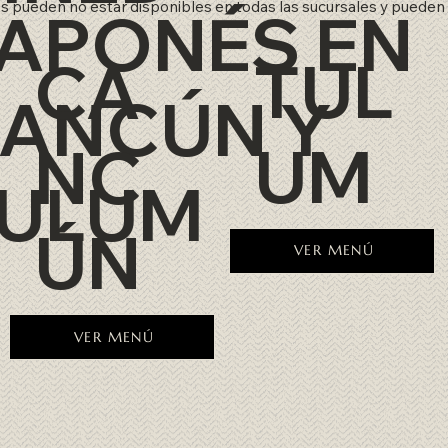
os pueden no estar disponibles en todas las sucursales y pueden 
APONÉS EN
TUL
CA
ANCÚN Y
UM
NC
TULUM
ÚN
VER MENÚ
VER MENÚ