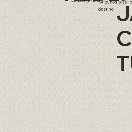
*Algunos platill
J
destino.
C