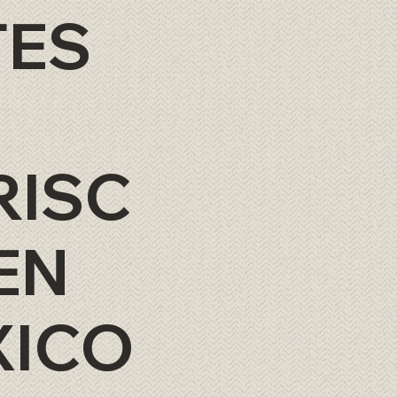
TES
RISC
EN
XICO