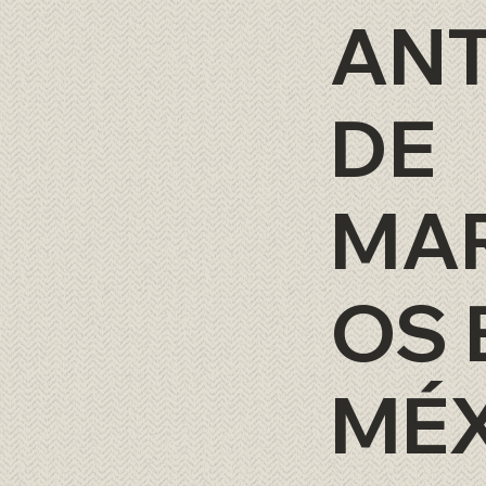
AN
DE
MA
OS 
MÉ