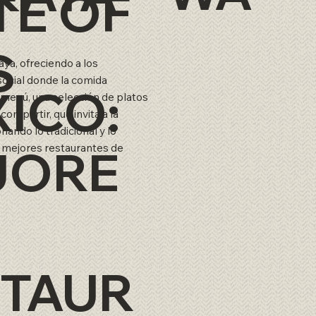
TE OF
S
aya, ofreciendo a los
ocial donde la comida
ICO:
l menú, una selección de platos
ompartir, que invita a la
onando lo tradicional y lo
JORE
 mejores restaurantes de
.
TAUR