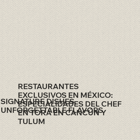
RESTAURANTES
EXCLUSIVOS EN MÉXICO:
SIGNATURE DISHES,
ESPECIALIDADES DEL CHEF
UNFORGETTABLE FLAVORS
EN TORA EN CANCÚN Y
TULUM