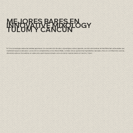
MEJORES BARES EN
INNOVATIVE MIXOLOGY
TULUM Y CANCÚN
En Tora, la mixología celebra las bebidas japonesas con una selección de sake y el prestigioso whisky japonés, servido sobre esferas de hielo Banshaku artesanales que
mantienen la pureza del sabor. La sección se complementa con los Infusion Balls, cocteles únicos que fusionan ingredientes naturales y frescos con infusiones caseras,
ofreciendo sabores innovadores en cada sorbo, que lo ha posicionado como uno de los mejores bares en Cancún y Tulum.