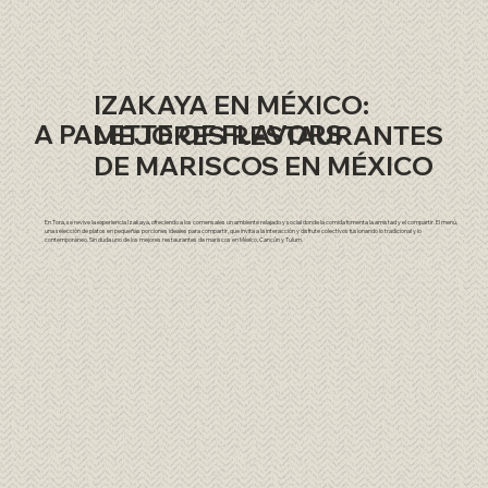
IZAKAYA EN MÉXICO:
A PALETTE OF FLAVORS
MEJORES RESTAURANTES
DE MARISCOS EN MÉXICO
En Tora, se revive la experiencia Izakaya, ofreciendo a los comensales un ambiente relajado y social donde la comida fomenta la amistad y el compartir. El menú,
una selección de platos en pequeñas porciones ideales para compartir, que invita a la interacción y disfrute colectivos fusionando lo tradicional y lo
contemporáneo. Sin duda uno de los mejores restaurantes de mariscos en México, Cancún y Tulum.