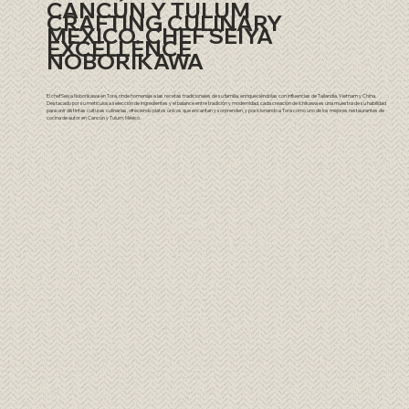
CANCÚN Y TULUM
CRAFTING CULINARY
MEXICO. CHEF SEIYA
EXCELLENCE
NOBORIKAWA
El chef Seiya Noborikawa en Tora, rinde homenaje a las recetas tradicionales de su familia, enriqueciéndolas con influencias de Tailandia, Vietnam y China.
Destacado por su meticulosa selección de ingredientes y el balance entre tradición y modernidad, cada creación de Ichikawa es una muestra de su habilidad
para unir distintas culturas culinarias, ofreciendo platos únicos que encantan y sorprenden, y posicionando a Tora como uno de los mejores restaurantes de
cocina de autor en Cancún y Tulum, México.