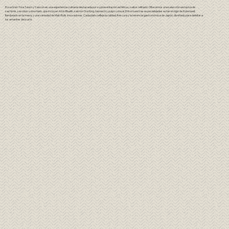
El sushi en Tora Tulum y Cancún es una experiencia culinaria destacada por su presentación estética y sabor refinado. Ofrecemos una selección exclusiva de
sashimis, servidos sobre hielo, que incluyen Atún Bluefin, salmón Ora King, hamachi y pulpo colosal. Entre nuestras especialidades están el nigiri de Kobe beef,
flambeado en la mesa, y una variedad de Maki Rolls innovadores. Cada plato refleja la calidad, frescura y la herencia gastronómica de Japón, diseñado para deleitar a
los amantes del sushi.