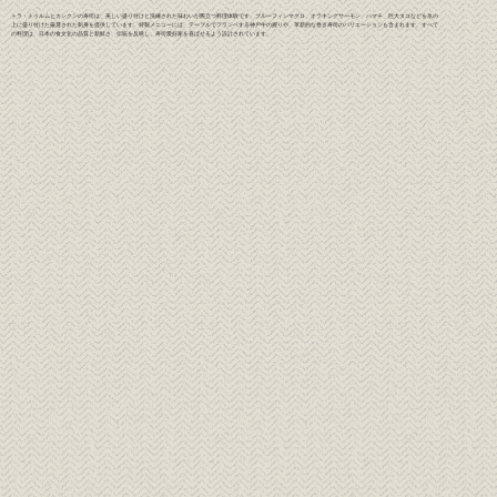
トラ・トゥルムとカンクンの寿司は、美しい盛り付けと洗練された味わいが際立つ料理体験です。ブルーフィンマグロ、オラキングサーモン、ハマチ、巨大タコなどを氷の
上に盛り付けた厳選された刺身を提供しています。特製メニューには、テーブルでフランベする神戸牛の握りや、革新的な巻き寿司のバリエーションも含まれます。すべて
の料理は、日本の食文化の品質と新鮮さ、伝統を反映し、寿司愛好家を喜ばせるよう設計されています。