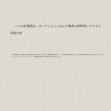
トラの炉端焼き：カンクンとトゥルムで最高の肉料理レストラン
伝統の炎
トラの炉端焼きは、古来の日本の漁師の伝統を思い起こさせます。備長炭を使用することで、料理に独特の燻香を与え、味と芸術の両方を祝う盛り付けに仕上げていま
す。カンクンとトゥルムのレストランで、炉端焼きと厳選された肉料理をお楽しみください。