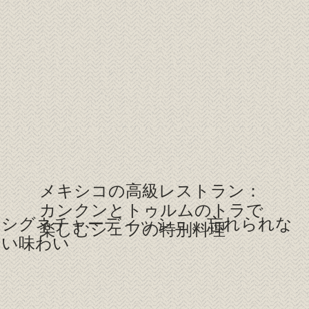
メキシコの高級レストラン：
カンクンとトゥルムのトラで
シグネチャーディッシュ、忘れられな
楽しむシェフの特別料理
い味わい