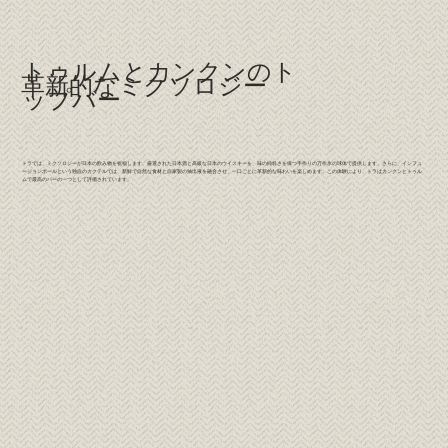
トゥルムとカンクンのト
革新的なミクソロジー
ップバー
トラでは、ミクソロジーが日本の飲み物を祝福します。厳選された日本酒と高級な日本のウイスキーを、味の純粋さを保つ手作りの万作氷の球体で提供します。さらに、インフュ
ージョンボールという独自のカクテルでは、新鮮で自然な食材と自家製の抽出液を融合させ、一口ごとに革新的な味わいを楽しめます。この体験により、トラはカンクンとトゥル
ムで最高のバーの一つとして評価されています。