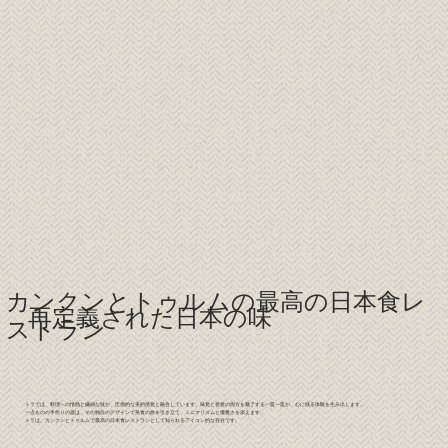
カンクンとトゥルムの最高の日本食レ
再定義された日本の味
ストラン
トラでは、料理への情熱と繊細な技が、圧倒的な美的感覚と融合しています。味覚と視覚の両方を魅了する一皿一皿が、心に残る体験を生み出します。
一点ものの手作りの器は、その独自のデザインで美食の旅を引き立て、ミニマリズムと優雅さを添えます。
トラは、カンクンとトゥルムで最高の日本食レストランとして知られるアイコン的な存在です。