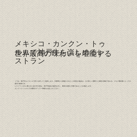
メキシコ・カンクン・トゥ
ルムで神戸牛を楽しめるレ
世界最高の味わいを堪能する
ストラン
トラは、神戸牛をメキシコで誇りを持ってご提供します。兵庫県から直輸入されたこの珠玉の逸品は、その美しい霜降りと独特の風味で知られ、グルメ愛好家にとっての
贅沢の象徴です。
レストラン入口に飾られた金の牛の頭は、神戸牛協会の認定を示し、最高の品質と本物であることを保証します。
カンクンとトゥルムでの最高のディナー体験をお楽しみください。