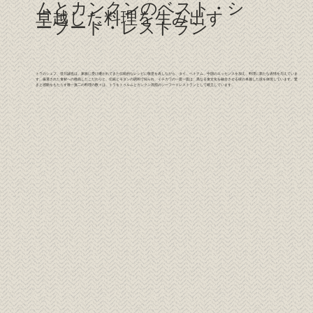
ムとカンクンのベスト・シ
卓越した料理を生み出す
ーフード・レストラン
トラのシェフ、登川誠也は、家族に受け継がれてきた伝統的なレシピに敬意を表しながら、タイ、ベトナム、中国のエッセンスを加え、料理に新たな表情を与えていま
す。厳選された食材への徹底したこだわりと、伝統とモダンの調和で知られ、イチカワの一皿一皿は、異なる食文化を融合させる彼の卓越した技を体現しています。驚
きと感動をもたらす唯一無二の料理の数々は、トラをトゥルムとカンクン屈指のシーフードレストランとして確立しています。